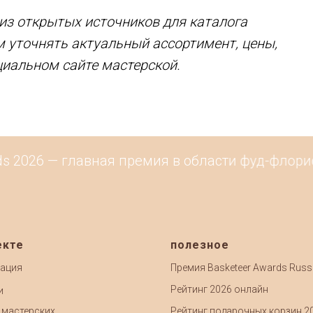
з открытых источников для каталога
м уточнять актуальный ассортимент, цены,
циальном сайте мастерской.
 2026 — главная премия в области фуд-флорист
екте
полезное
ация
Премия Basketeer Awards Russ
Рейтинг 2026 онлайн
и
 мастерских
Рейтинг подарочных корзин 2