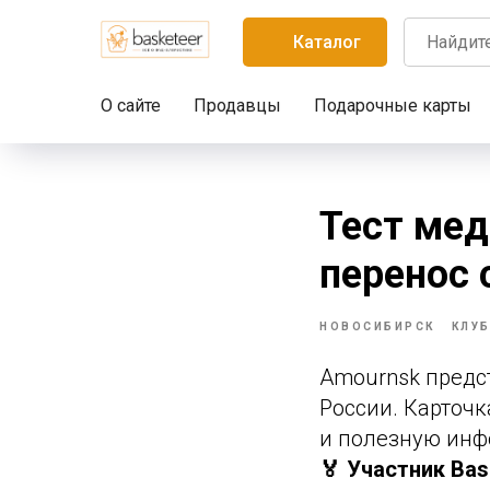
Каталог
О сайте
Продавцы
Подарочные карты
Тест мед
перенос 
НОВОСИБИРСК
КЛУ
Amournsk предст
России. Карточк
и полезную инф
🏅 Участник Bas