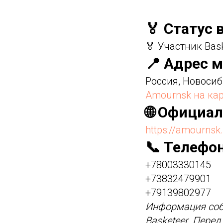
🏅 Статус 
🏅 Участник Bas
📍 Адрес 
Россия, Новосиб
Amournsk на кар
🌐 Официа
https://amournsk
📞 Телефо
+78003330145
+73832479901
+79139802977
Информация соб
Basketeer. Пере