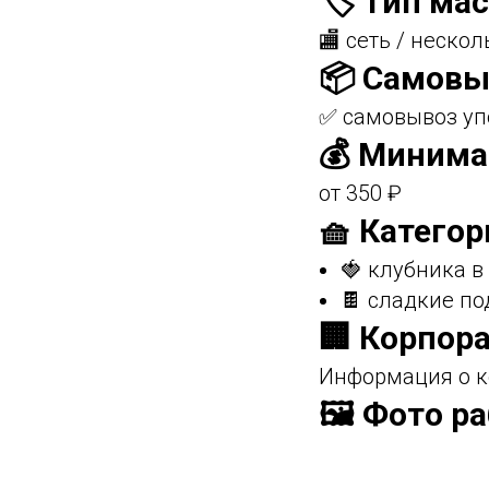
🏷️ Тип ма
🏬 сеть / нескол
📦 Самовы
✅ самовывоз уп
💰 Минима
от 350 ₽
🧺 Категор
🍓 клубника 
🍫 сладкие по
🏢 Корпор
Информация о к
🖼️ Фото р