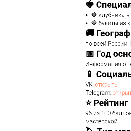
🍓 Специа
🍓 клубника 
🍓 букеты из 
🚚 Геогра
по всей России,
📅 Год осн
Информация о г
📱 Социал
VK:
открыть
Telegram:
откры
⭐ Рейтинг
96 из 100 балл
мастерской.