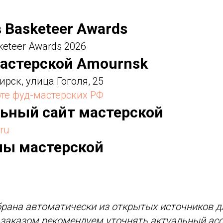
в Basketeer Awards
keteer Awards 2026
мастерской Amournsk
ирск, улица Гоголя, 25
те фуд-мастерских РФ
льный сайт мастерской
.ru
ны мастерской
рана автоматически из открытых источников д
д заказом рекомендуем уточнять актуальный асс