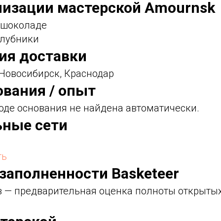
лизации мастерской Amournsk
в шоколаде
клубники
фия доставки
 Новосибирск, Краснодар
ования / опыт
оде основания не найдена автоматически.
ьные сети
ть
 заполненности Basketeer
ов — предварительная оценка полноты открыты