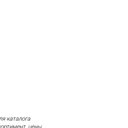
ля каталога
ортимент, цены,