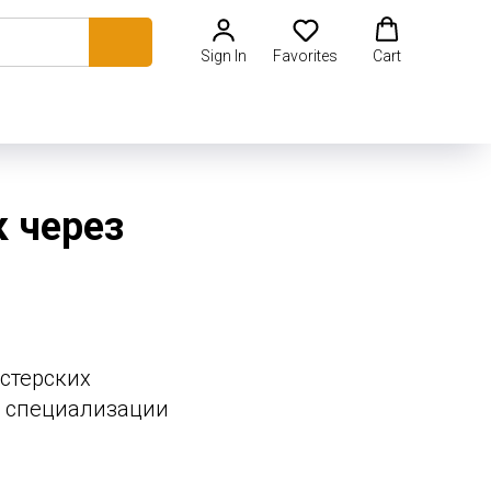
Sign In
Favorites
Cart
к через
астерских
с, специализации