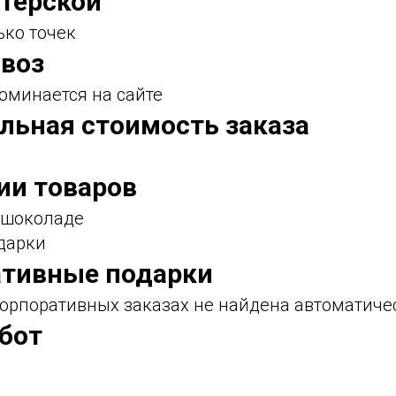
стерской
ько точек
воз
оминается на сайте
льная стоимость заказа
ии товаров
в шоколаде
дарки
ативные подарки
орпоративных заказах не найдена автоматиче
абот