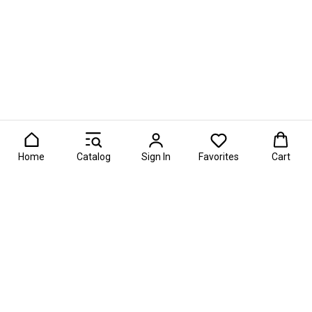
Home
Catalog
Sign In
Favorites
Cart
ия в области фуд-флористики и съедобных подарков России.