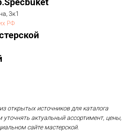
b.Specbuket
на, 3к1
их РФ
стерской
й
з открытых источников для каталога
м уточнять актуальный ассортимент, цены,
циальном сайте мастерской.