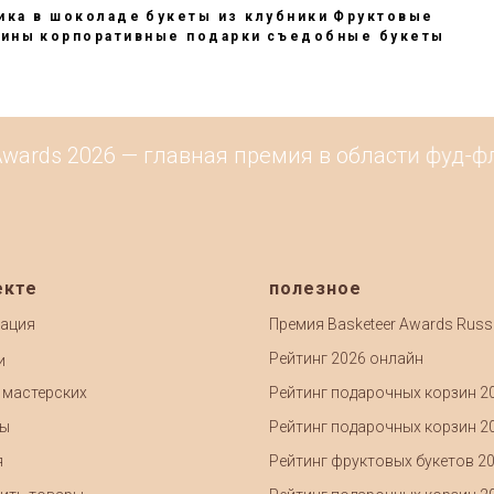
ика в шоколаде
букеты из клубники
Фруктовые
зины
корпоративные подарки
съедобные букеты
ards 2026 — главная премия в области фуд-фло
екте
полезное
ация
Премия Basketeer Awards Russ
Рейтинг 2026 онлайн
и
 мастерских
Рейтинг подарочных корзин 2
ты
Рейтинг подарочных корзин 2
я
Рейтинг фруктовых букетов 2