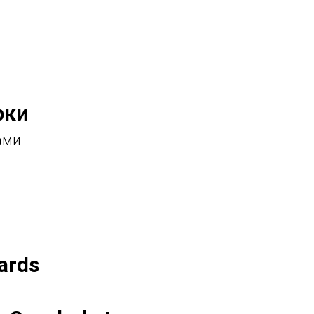
рки
ами
ards