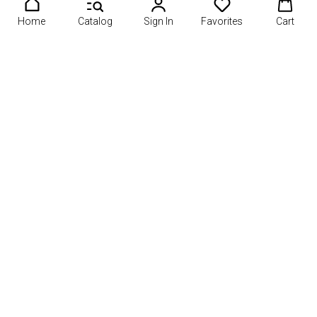
Home
Catalog
Sign In
Favorites
Cart
обных подарков России. 🍓 Создаёте клубнику в шоколаде, 
О проекте
Информация
Рейтинги
Каталог мастерских
Контакты
События
Маркетплейс