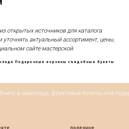
й
з открытых источников для каталога
м уточнять актуальный ассортимент, цены,
циальном сайте мастерской.
коладе
Подарочные корзины
съедобные букеты
нику в шоколаде, фруктовые букеты или подаро
екте
полезное