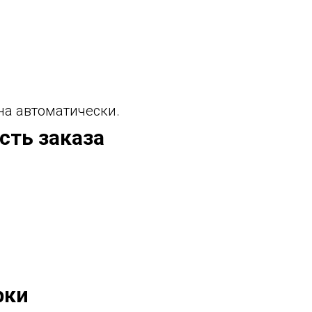
а автоматически.
сть заказа
рки