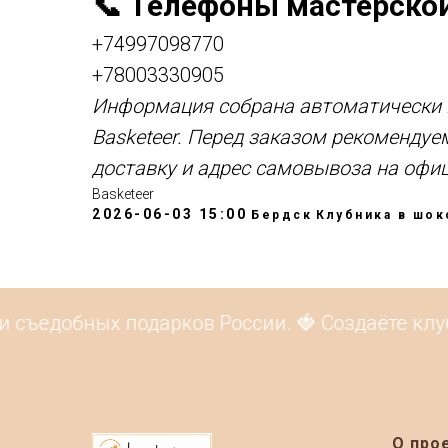
📞 Телефоны мастерско
+74997098770
+78003330905
Информация собрана автоматически и
Basketeer. Перед заказом рекомендуе
доставку и адрес самовывоза на офи
Basketeer
2026-06-03 15:00
Бердск
Клубника в шо
 съедобных подарков России. 🍓 Создаёте клуб
О про