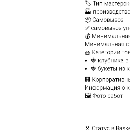
🏷️ Тип мастерс
🏭 производств
📦 Самовывоз
✅ самовывоз уп
💰 Минимальная
Минимальная ст
🧺 Категории то
🍓 клубника 
🍓 букеты из 
🏢 Корпоративн
Информация о к
🖼️ Фото работ
🏅 Статус в Bask