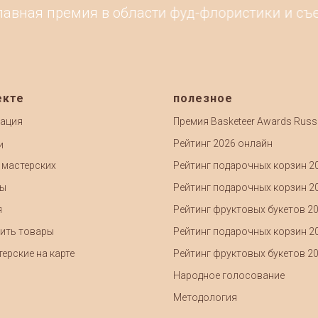
авная премия в области фуд-флористики и съед
екте
полезное
ация
Премия Basketeer Awards Russ
Рейтинг 2026 онлайн
и
 мастерских
Рейтинг подарочных корзин 2
ты
Рейтинг подарочных корзин 2
я
Рейтинг фруктовых букетов 2
ить товары
Рейтинг подарочных корзин 2
ерские на карте
Рейтинг фруктовых букетов 2
Народное голосование
Методология