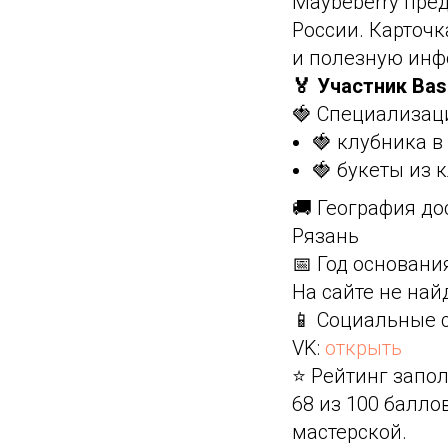
Maybeberry пред
России. Карточк
и полезную инф
🏅 Участник Bas
🍓 Специализац
🍓 клубника 
🍓 букеты из 
🚚 География до
Рязань
📅 Год основани
На сайте не на
📱 Социальные 
VK:
открыть
⭐ Рейтинг запол
68 из 100 балл
мастерской.