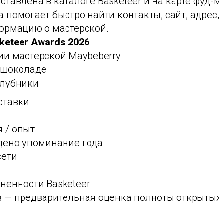
ставлена в каталоге Basketeer и на карте фуд-
а помогает быстро найти контакты, сайт, адре
ормацию о мастерской.
keteer Awards 2026
ии мастерской Maybeberry
в шоколаде
клубники
ставки
я / опыт
йдено упоминание года
сети
ненности Basketeer
ов — предварительная оценка полноты открыты