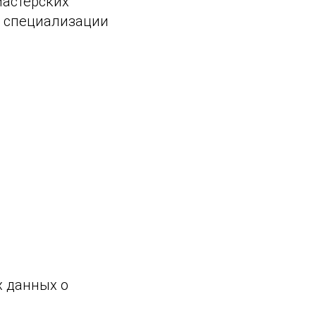
мастерских
с, специализации
х данных о