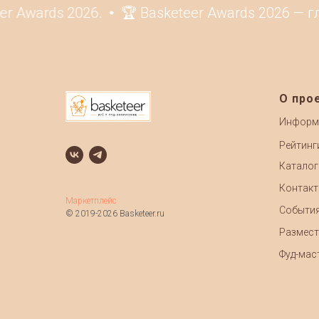
Awards 2026.
🏆 Basketeer Awards 2026 — гл
О про
Информ
Рейтинг
Каталог
Контак
Маркетплейс
Событи
© 2019-2026 Basketeer.ru
Размест
Фуд-маст