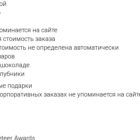
кой
о
оминается на сайте
 стоимость заказа
оимость не определена автоматически
варов
в шоколаде
клубники
ые подарки
орпоративных заказах не упоминается на сайт
eteer Awards