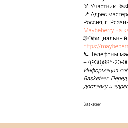
🏅 Участник Bas
📍 Адрес мастер
Россия, г. Рязан
Maybeberry на к
🌐 Официальный
https://maybeberr
📞 Телефоны ма
+7(930)885-20-0
Информация соб
Basketeer. Пере
доставку и адре
Basketeer