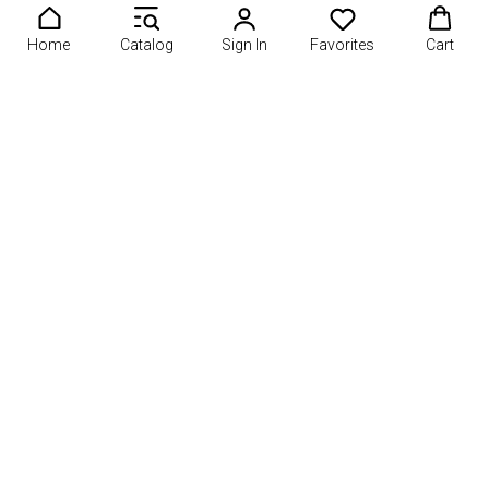
Home
Catalog
Sign In
Favorites
Cart
лубнику в шоколаде, фруктовые букеты или подарочные кор
О проекте
Информация
Рейтинги
Каталог мастерских
Контакты