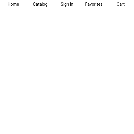
Home
Catalog
Sign In
Favorites
Cart
teer Awards 2026 — главная премия в области фуд-флористи
О проекте
Информация
Рейтинги
Каталог мастерских
Контакты
События
Маркетплейс
© 2019-2026 Basketeer.ru