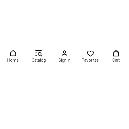
Home
Catalog
Sign In
Favorites
Cart
 Подайте свою работу на Basketeer Awards 2026. 🎁 Получи