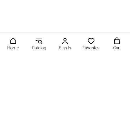
Home
Catalog
Sign In
Favorites
Cart
е букеты или подарочные корзины? Подайте свою работу на 
О проекте