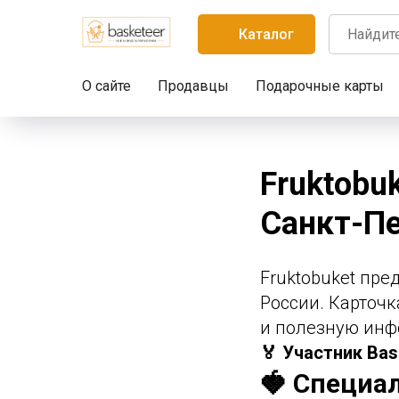
Каталог
О сайте
Продавцы
Подарочные карты
Fruktobu
Санкт-Пе
Fruktobuket пре
России. Карточк
и полезную инф
🏅 Участник Bas
🍓 Специа