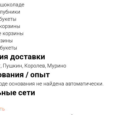
в шоколаде
клубники
 букеты
 корзины
е корзины
рзины
 букеты
фия доставки
, Пушкин, Королев, Мурино
ования / опыт
оде основания не найдена автоматически.
ьные сети
ть