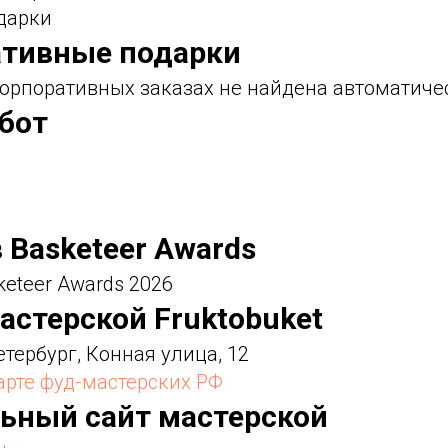
дарки
ативные подарки
орпоративных заказах не найдена автоматиче
абот
в Basketeer Awards
keteer Awards 2026
астерской Fruktobuket
етербург, Конная улица, 12
карте фуд-мастерских РФ
льный сайт мастерской