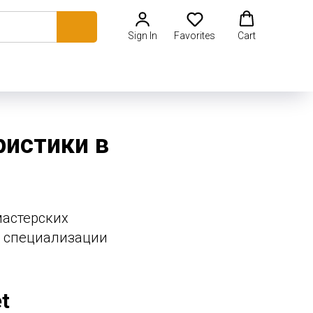
Sign In
Favorites
Cart
ристики в
мастерских
с, специализации
t