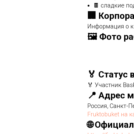
🍫 сладкие по
🏢 Корпор
Информация о к
🖼️ Фото р
🏅 Статус 
🏅 Участник Bas
📍 Адрес м
Россия, Санкт-П
Fruktobuket на 
🌐 Официа