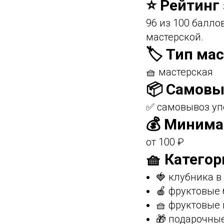
⭐ Рейтинг
96 из 100 балл
мастерской.
🏷️ Тип ма
🧺 мастерская
📦 Самовы
✅ самовывоз уп
💰 Минима
от 100 ₽
🧺 Категор
🍓 клубника 
🍎 фруктовые
🧺 фруктовые
🎁 подарочны