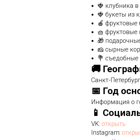
🍓 клубника 
🍓 букеты из 
🍎 фруктовые
🧺 фруктовые
🎁 подарочны
🧀 сырные ко
💐 съедобные
🚚 Геогра
Санкт-Петербург
📅 Год осн
Информация о г
📱 Социал
VK:
открыть
Instagram:
откры