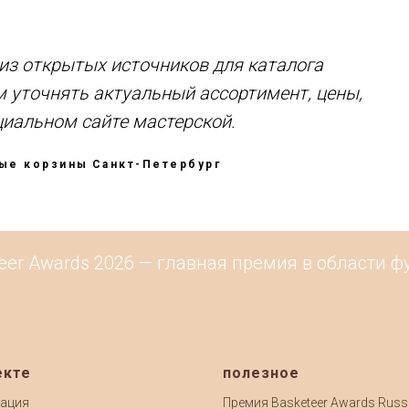
з открытых источников для каталога
м уточнять актуальный ассортимент, цены,
циальном сайте мастерской.
ые корзины
Санкт-Петербург
r Awards 2026 — главная премия в области фуд
екте
полезное
ация
Премия Basketeer Awards Russ