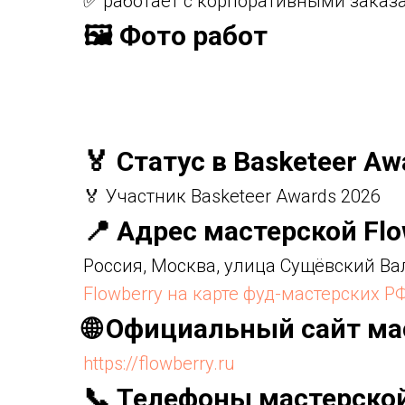
✅ работает с корпоративными заказ
🖼️ Фото работ
🏅 Статус в Basketeer Aw
🏅 Участник Basketeer Awards 2026
📍 Адрес мастерской Flo
Россия, Москва, улица Сущёвский Вал
Flowberry на карте фуд-мастерских Р
🌐 Официальный сайт ма
https://flowberry.ru
📞 Телефоны мастерско