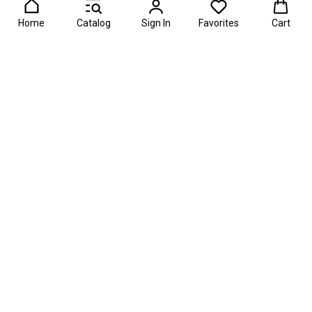
Home
Catalog
Sign In
Favorites
Cart
ards 2026 — главная премия в области фуд-флористики и с
О проекте
Информация
Рейтинги
Каталог мастерских
Контакты
События
Маркетплейс