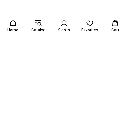
Home
Catalog
Sign In
Favorites
Cart
асти фуд-флористики и съедобных подарков России. 🍓 Созд
О проекте
Информация
Рейтинги