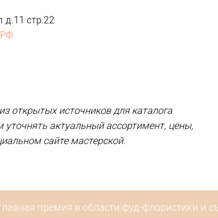
 д.11 стр.22
 РФ
з открытых источников для каталога
м уточнять актуальный ассортимент, цены,
циальном сайте мастерской.
лавная премия в области фуд-флористики и съе