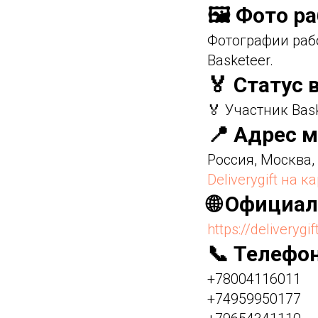
🖼️ Фото р
Фотографии раб
Basketeer.
🏅 Статус 
🏅 Участник Bas
📍 Адрес м
Россия, Москва,
Deliverygift на 
🌐 Официа
https://deliverygif
📞 Телефо
+78004116011
+74959950177