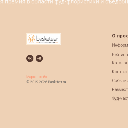
емия в области фуд-флористики и съедобных п
О про
Информ
Рейтинг
Каталог
Контак
Маркетплейс
Событи
© 2019-2026 Basketeer.ru
Размест
Фуд-маст