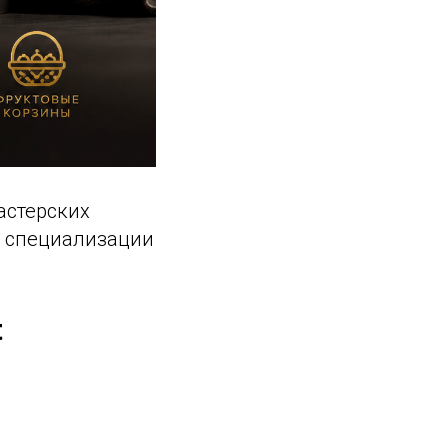
мастерских
с, специализации
t