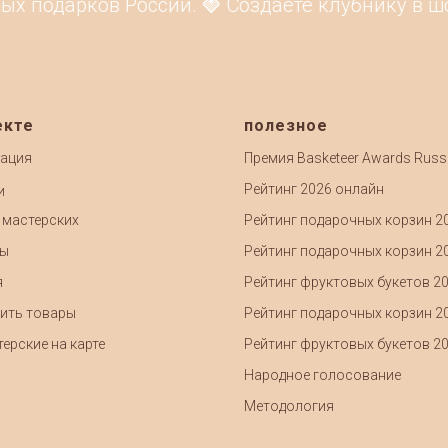
одарков России. 🍓 Создаёте клубнику в шокол
екте
полезное
ация
Премия Basketeer Awards Russ
Рейтинг 2026 онлайн
и
 мастерских
Рейтинг подарочных корзин 2
ты
Рейтинг подарочных корзин 2
я
Рейтинг фруктовых букетов 2
ить товары
Рейтинг подарочных корзин 2
ерские на карте
Рейтинг фруктовых букетов 2
Народное голосование
Методология