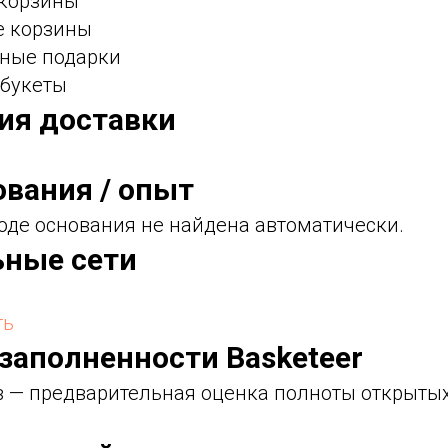
 корзины
е корзины
вные подарки
 букеты
фия доставки
ования / опыт
оде основания не найдена автоматически.
ьные сети
ть
 заполненности Basketeer
ов — предварительная оценка полноты открыты