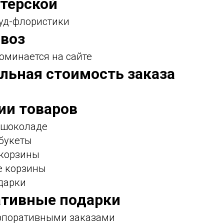
стерской
фуд-флористики
воз
оминается на сайте
льная стоимость заказа
ии товаров
в шоколаде
 букеты
 корзины
е корзины
дарки
ативные подарки
орпоративными заказами