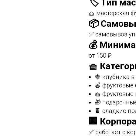
🏷️ Тип ма
🧺 мастерская 
📦 Самовы
✅ самовывоз уп
💰 Минима
от 150 ₽
🧺 Категор
🍓 клубника 
🍎 фруктовые
🧺 фруктовые
🎁 подарочны
🍫 сладкие по
🏢 Корпор
✅ работает с к