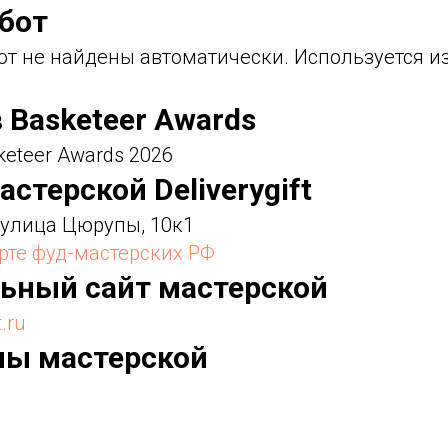
абот
от не найдены автоматически. Используется 
в Basketeer Awards
keteer Awards 2026
астерской Deliverygift
 улица Цюрупы, 10к1
карте фуд-мастерских РФ
льный сайт мастерской
t.ru
ны мастерской