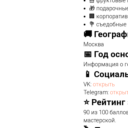
🧺 фруктовые
🎁 подарочны
🏢 корпорати
💐 съедобные
🚚 Геогра
Москва
📅 Год осн
Информация о г
📱 Социал
VK:
открыть
Telegram:
откры
⭐ Рейтинг
90 из 100 балл
мастерской.