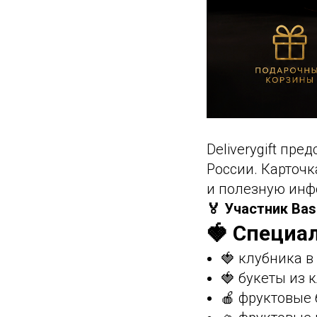
Deliverygift пре
России. Карточк
и полезную инф
🏅 Участник Bas
🍓 Специал
🍓 клубника 
🍓 букеты из 
🍎 фруктовые