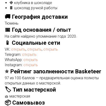
🍓 клубника в шоколаде
🍫 шоколад ручной работы
🚚 География доставки
Тюмень
📅 Год основания / опыт
На сайте найдено упоминание года: 2020.
📱 Социальные сети
VK:
открыть
,
открыть
,
открыть
Telegram:
открыть
WhatsApp:
открыть
Instagram:
открыть
⭐ Рейтинг заполненности Basketeer
97 из 100 баллов — предварительная оценка полноты
открытых данных о мастерской.
🏷️ Тип мастерской
🧺 мастерская
📦 Самовывоз