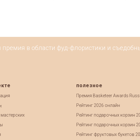
 премия в области фуд-флористики и съедобных
екте
полезное
ация
Премия Basketeer Awards Russ
Рейтинг 2026 онлайн
и
 мастерских
Рейтинг подарочных корзин 2
ты
Рейтинг подарочных корзин 2
я
Рейтинг фруктовых букетов 2