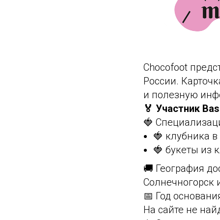
Chocofoot предс
России. Карточк
и полезную инф
🏅 Участник Bas
🍓 Специализац
🍓 клубника 
🍓 букеты из 
🚚 География до
Солнечногорск 
📅 Год основани
На сайте не на