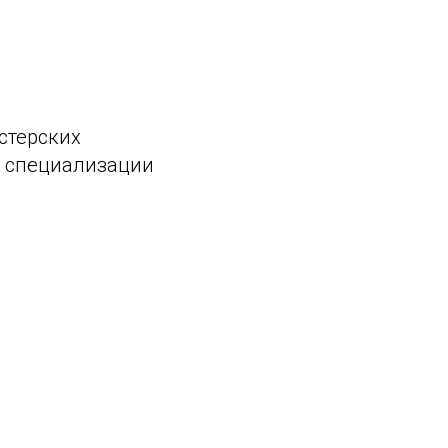
астерских
с, специализации