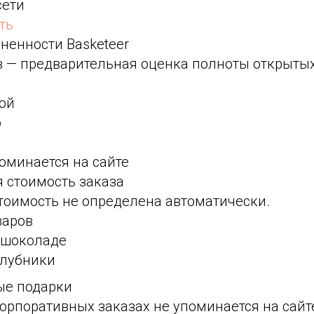
сети
ть
ненности Basketeer
ов — предварительная оценка полноты открыты
кой
о
оминается на сайте
 стоимость заказа
оимость не определена автоматически.
варов
в шоколаде
клубники
ые подарки
орпоративных заказах не упоминается на сайт