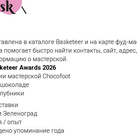
тавлена в каталоге Basketeer и на карте фуд-м
а помогает быстро найти контакты, сайт, адре
ормацию о мастерской.
keteer Awards 2026
ии мастерской Chocofoot
в шоколаде
клубники
ставки
и Зеленоград
я / опыт
йдено упоминание года