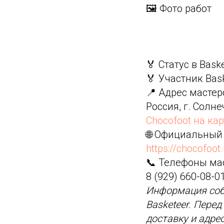
🖼️ Фото работ
🏅 Статус в Bask
🏅 Участник Bas
📍 Адрес мастер
Россия, г. Солне
Chocofoot на ка
🌐 Официальный
https://chocofoot.
📞 Телефоны ма
8 (929) 660-08-0
Информация соб
Basketeer. Пере
доставку и адре