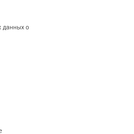
х данных о
е