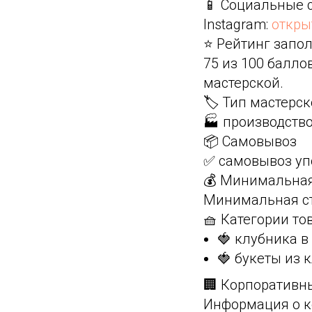
📱 Социальные 
Instagram:
откры
⭐ Рейтинг запол
75 из 100 балл
мастерской.
🏷️ Тип мастерс
🏭 производств
📦 Самовывоз
✅ самовывоз уп
💰 Минимальная
Минимальная ст
🧺 Категории то
🍓 клубника 
🍓 букеты из 
🏢 Корпоративн
Информация о к