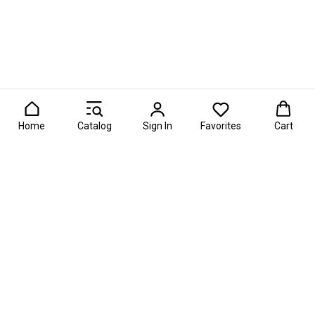
Home
Catalog
Sign In
Favorites
Cart
er Awards 2026 — главная премия в области фуд-флористик