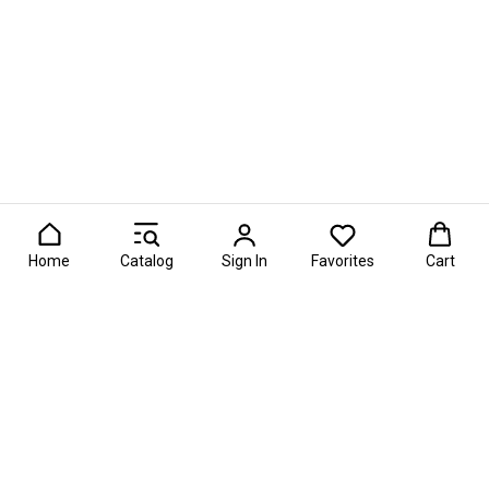
Home
Catalog
Sign In
Favorites
Cart
026 — главная премия в области фуд-флористики и съедобн