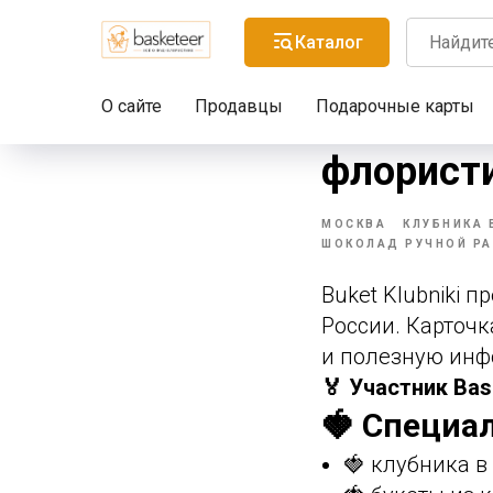
Каталог
О сайте
Продавцы
Подарочные карты
Buket Kl
флорист
МОСКВА
КЛУБНИКА 
ШОКОЛАД РУЧНОЙ Р
Buket Klubniki п
России. Карточк
и полезную инф
🏅 Участник Bas
🍓 Специал
🍓 клубника 