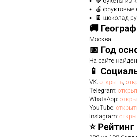
🍓 букеты из 
🍎 фруктовые
🍫 шоколад р
🚚 Геогра
Москва
📅 Год осн
На сайте найден
📱 Социал
VK:
открыть
,
отк
Telegram:
откры
WhatsApp:
откры
YouTube:
открыт
Instagram:
откры
⭐ Рейтинг