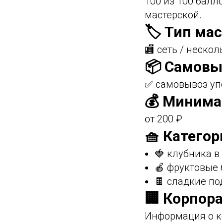
100 из 100 бал
мастерской.
🏷️ Тип ма
🏬 сеть / нескол
📦 Самовы
✅ самовывоз уп
💰 Минима
от 200 ₽
🧺 Категор
🍓 клубника 
🍎 фруктовые
🍫 сладкие по
🏢 Корпор
Информация о к