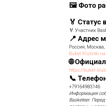
🖼️ Фото р
🏅 Статус 
🏅 Участник Bas
📍 Адрес м
Россия, Москва,
Buket Klubniki н
🌐 Официа
https://buket-klub
📞 Телефо
+79164983146
Информация соб
Basketeer. Пере