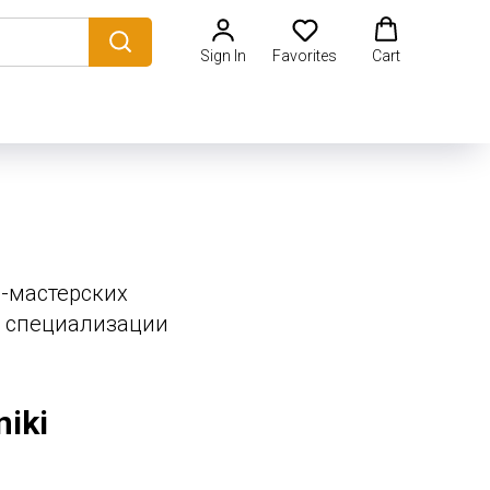
Sign In
Favorites
Cart
уд-мастерских
с, специализации
iki