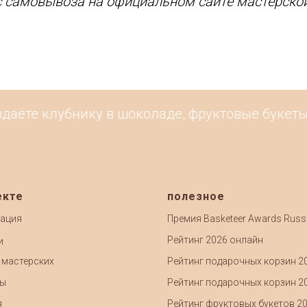
с самовывоза на официальном сайте мастерской
аёте клубнику в шоколаде, фруктовые букеты и
екте
полезное
ация
Премия Basketeer Awards Russ
Рейтинг 2026 онлайн
и
 мастерских
Рейтинг подарочных корзин 2
ты
Рейтинг подарочных корзин 2
я
Рейтинг фруктовых букетов 2