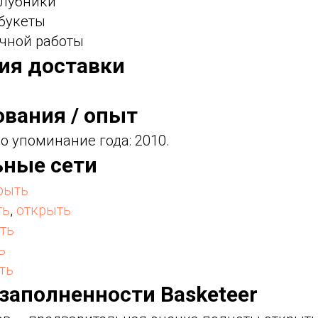
клубники
 букеты
учной работы
фия доставки
ования / опыт
о упоминание года: 2010.
ьные сети
рыть
ть
,
открыть
ть
ь
ть
 заполненности Basketeer