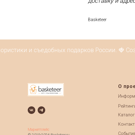
доставку и адре
Basketeer
ристики и съедобных подарков России. 🍓 Созд
О про
Информ
Рейтинг
Каталог
Контак
Маркетплейс
Событи
© 2019-2026 Basketeer.ru