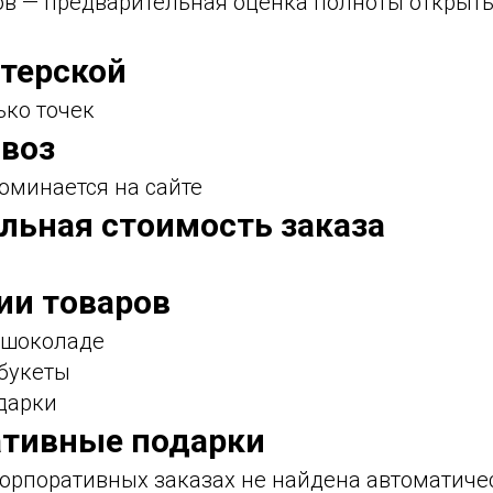
лов — предварительная оценка полноты открыт
стерской
ько точек
воз
оминается на сайте
льная стоимость заказа
ии товаров
в шоколаде
 букеты
дарки
ативные подарки
орпоративных заказах не найдена автоматиче