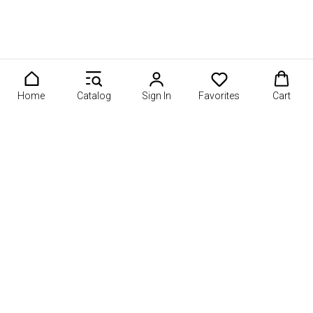
Home
Catalog
Sign In
Favorites
Cart
оссии. 🍓 Создаёте клубнику в шоколаде, фруктовые букет
О проекте
Информация