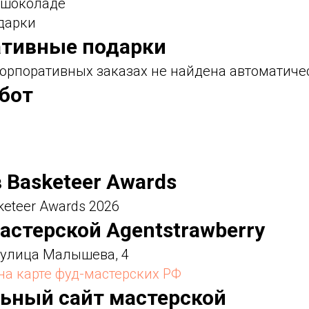
в шоколаде
дарки
ативные подарки
орпоративных заказах не найдена автоматиче
абот
в Basketeer Awards
keteer Awards 2026
астерской Agentstrawberry
 улица Малышева, 4
 на карте фуд-мастерских РФ
льный сайт мастерской