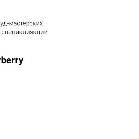
фуд-мастерских
с, специализации
berry