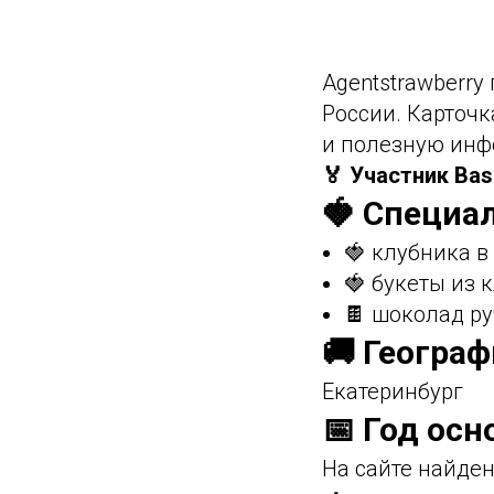
Agentstrawberry
России. Карточк
и полезную инф
🏅 Участник Bas
🍓 Специа
🍓 клубника 
🍓 букеты из 
🍫 шоколад р
🚚 Геогра
Екатеринбург
📅 Год осн
На сайте найден