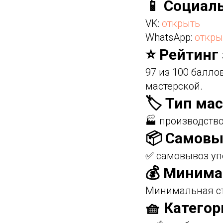
📱 Социал
VK:
открыть
WhatsApp:
откры
⭐ Рейтинг
97 из 100 балл
мастерской.
🏷️ Тип ма
🏭 производств
📦 Самовы
✅ самовывоз уп
💰 Минима
Минимальная ст
🧺 Категор