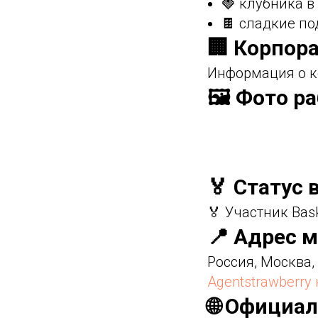
🍓 клубника 
🍫 сладкие по
🏢 Корпор
Информация о к
🖼️ Фото р
🏅 Статус 
🏅 Участник Bas
📍 Адрес м
Россия, Москва,
Agentstrawberry
🌐 Официа