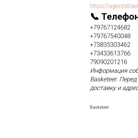
https://agentstra
📞 Телефо
+79767124682
+79767540048
+73835303462
+73433613766
79090201216
Информация соб
Basketeer. Пере
доставку и адре
Basketeer