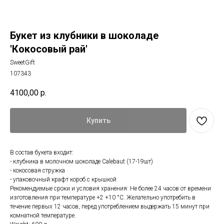
Букет из клубники в шоколаде
'Кокосовый рай'
SweetGift
107343
4100,00
р.
Купить
В состав букета входит:
- клубника в молочном шоколаде Calebaut (17-19шт)
- кокосовая стружка
- упаковочный крафт короб с крышкой
Рекомендуемые сроки и условия хранения: Не более 24 часов от времени
изготовления при температуре +2 +10 °С. Желательно употребить в
течение первых 12 часов, перед употреблением выдержать 15 минут при
комнатной температуре.