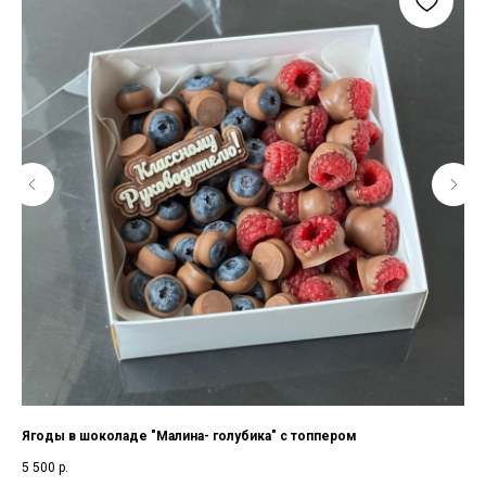
Ягоды в шоколаде "Малина- голубика" с топпером
Фр
5 500
р.
4 5