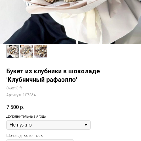
Букет из клубники в шоколаде
'Клубничный рафаэлло'
SweetGift
Артикул:
107354
7 500
р.
Дополнительные ягоды
Шоколадные топперы